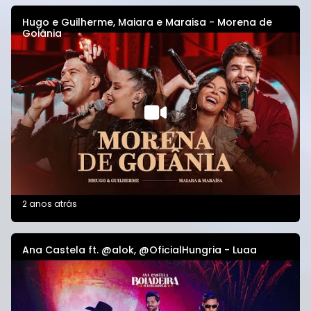
Hugo e Guilherme, Maiara e Maraisa - Morena de
Goiânia
2 anos atrás
Ana Castela ft. @alok, @OficialHungria - Luaa