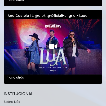
Ana Castela ft. @alok, @OficialHungria - Luaa
1 ano atrás
INSTITUCIONAL
Sobre Nós