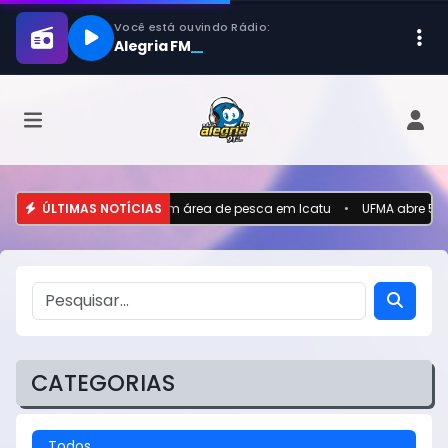
são encontrados mortos em área de pesca em Icatu
ÚLTIMAS NOTÍCIAS
•
UFMA abre 549 v
CATEGORIAS
Todos