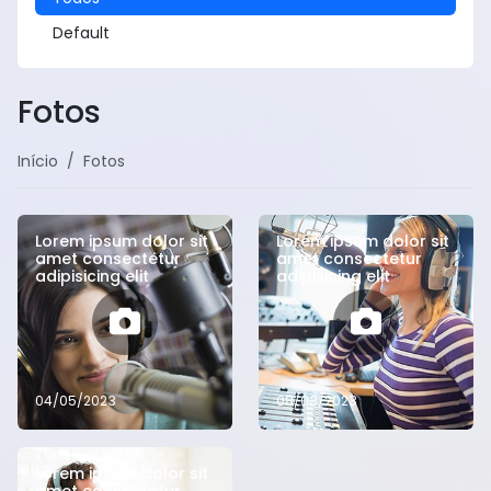
Default
Fotos
Início
Fotos
Lorem ipsum dolor sit
Lorem ipsum dolor sit
amet consectetur
amet consectetur
adipisicing elit
adipisicing elit
04/05/2023
08/03/2023
Lorem ipsum dolor sit