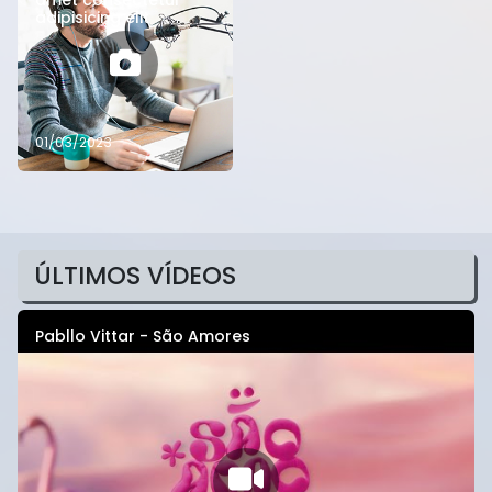
amet consectetur
adipisicing elit
01/03/2023
ÚLTIMOS VÍDEOS
Pabllo Vittar - São Amores