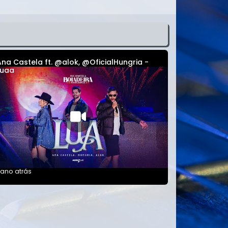
Ana Castela ft. @alok, @OficialHungria -
Luaa
 ano atrás