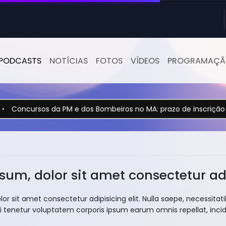
PODCASTS
NOTÍCIAS
FOTOS
VÍDEOS
PROGRAMAÇ
ncursos da PM e dos Bombeiros no MA: prazo de inscrição termin
sum, dolor sit amet consectetur adip
or sit amet consectetur adipisicing elit. Nulla saepe, necessi
i tenetur voluptatem corporis ipsum earum omnis repellat, incid