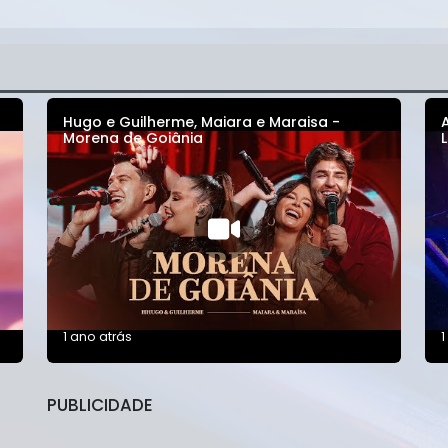
Hugo e Guilherme, Maiara e Maraisa -
Morena de Goiânia
1 ano atrás
1
PUBLICIDADE