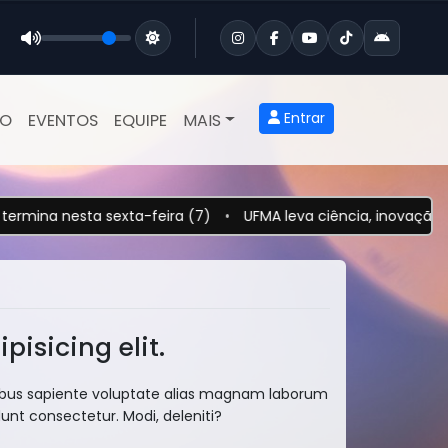
Entrar
ÃO
EVENTOS
EQUIPE
MAIS
a nesta sexta-feira (7)
•
UFMA leva ciência, inovação e açõ
isicing elit.
tatibus sapiente voluptate alias magnam laborum
unt consectetur. Modi, deleniti?