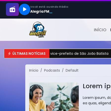
INÍCIO
ão do prefeito e do vice-prefeito de São João Batista
ÚLTIMAS NOTÍCIAS
•
Co
Início
Podcasts
Default
Lorem ip
Lorem ipsum, dol
ea quas, eligend